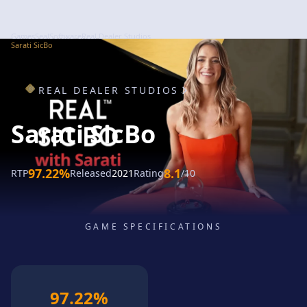
GamesSeal
Software
Real Dealer Studios
Sarati SicBo
REAL DEALER STUDIOS
Sarati SicBo
97.22%
8.1
RTP
Released
2021
Rating
/10
GAME SPECIFICATIONS
97.22%