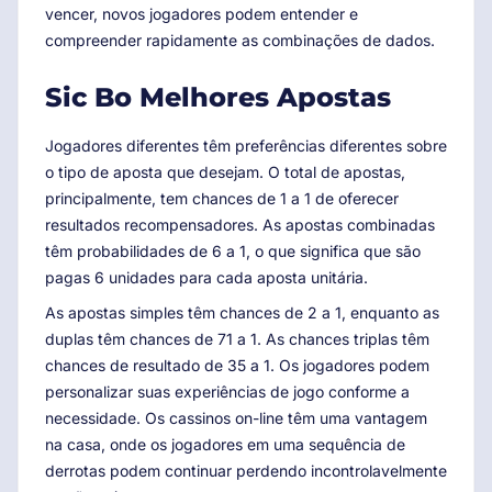
vencer, novos jogadores podem entender e
compreender rapidamente as combinações de dados.
Sic Bo Melhores Apostas
Jogadores diferentes têm preferências diferentes sobre
o tipo de aposta que desejam. O total de apostas,
principalmente, tem chances de 1 a 1 de oferecer
resultados recompensadores. As apostas combinadas
têm probabilidades de 6 a 1, o que significa que são
pagas 6 unidades para cada aposta unitária.
As apostas simples têm chances de 2 a 1, enquanto as
duplas têm chances de 71 a 1. As chances triplas têm
chances de resultado de 35 a 1. Os jogadores podem
personalizar suas experiências de jogo conforme a
necessidade. Os cassinos on-line têm uma vantagem
na casa, onde os jogadores em uma sequência de
derrotas podem continuar perdendo incontrolavelmente