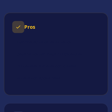
Pros
Combinação de cartas de dados
pagamentos com mega multiplicadores
brincadeiras animadas com o dealer
entrada com aposta baixa