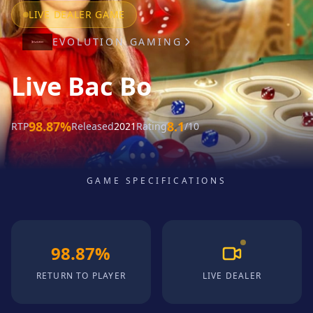
LIVE DEALER GAME
EVOLUTION GAMING
Live Bac Bo
98.87%
8.1
RTP
Released
2021
Rating
/10
GAME SPECIFICATIONS
98.87%
RETURN TO PLAYER
LIVE DEALER